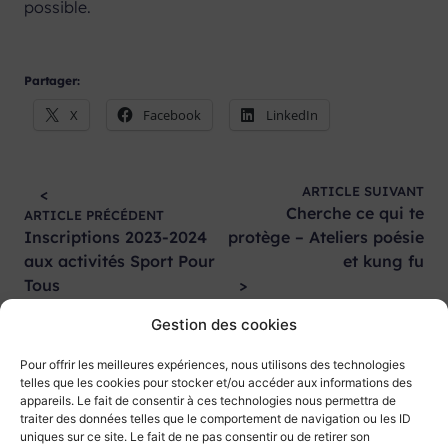
possible.
Partager:
X
Facebook
LinkedIn
Navigation
ARTICLE SUIVANT
<
de
Cherche ce qui te
ARTICLE PRÉCÉDENT
Inscriptions 2023-2024
protège – Ateliers poésie
l’article
aux activités Sport Pour
et kung fu
Tous
>
Gestion des cookies
Pour offrir les meilleures expériences, nous utilisons des technologies
telles que les cookies pour stocker et/ou accéder aux informations des
appareils. Le fait de consentir à ces technologies nous permettra de
traiter des données telles que le comportement de navigation ou les ID
uniques sur ce site. Le fait de ne pas consentir ou de retirer son