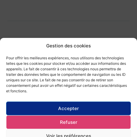
Gestion des cookies
Qui sommes-nous ?
Nous contacter
Pour offrir les meilleures expériences, nous utilisons des technologies
Ils nous soutiennent
Nous rejoindre
telles que les cookies pour stocker et/ou accéder aux informations des
appareils. Le fait de consentir à ces technologies nous permettra de
traiter des données telles que le comportement de navigation ou les ID
Mentions légales
Politique de gestion des
uniques sur ce site. Le fait de ne pas consentir ou de retirer son
cookies
consentement peut avoir un effet négatif sur certaines caractéristiques
et fonctions.
Politique de protection des données
Accepter
Refuser
Voir les préférences