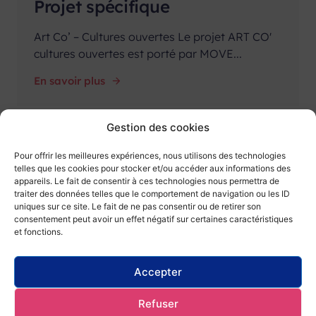
Projet spécifique
Art Co’ – Cultures ouvertes Le projet ART CO'
cultures ouvertes est porté par MOVE...
En savoir plus
Gestion des cookies
Pour offrir les meilleures expériences, nous utilisons des technologies
telles que les cookies pour stocker et/ou accéder aux informations des
appareils. Le fait de consentir à ces technologies nous permettra de
traiter des données telles que le comportement de navigation ou les ID
uniques sur ce site. Le fait de ne pas consentir ou de retirer son
consentement peut avoir un effet négatif sur certaines caractéristiques
et fonctions.
Qui sommes-nous ?
Nous contacter
Accepter
Ils nous soutiennent
Nous rejoindre
Refuser
Mentions légales
Politique de gestion des