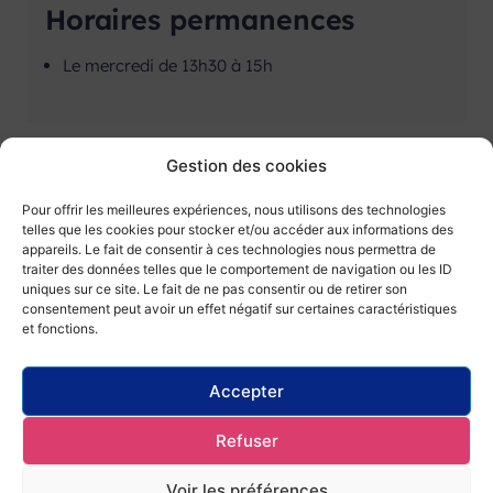
Horaires permanences
Le mercredi de 13h30 à 15h
Gestion des cookies
Pour offrir les meilleures expériences, nous utilisons des technologies
telles que les cookies pour stocker et/ou accéder aux informations des
appareils. Le fait de consentir à ces technologies nous permettra de
traiter des données telles que le comportement de navigation ou les ID
uniques sur ce site. Le fait de ne pas consentir ou de retirer son
Qui sommes-nous ?
Nous contacter
consentement peut avoir un effet négatif sur certaines caractéristiques
et fonctions.
Ils nous soutiennent
Nous rejoindre
Accepter
Mentions légales
Politique de gestion des
cookies
Refuser
Politique de protection des données
Voir les préférences