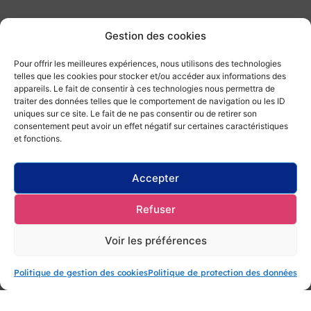
Gestion des cookies
Pour offrir les meilleures expériences, nous utilisons des technologies
telles que les cookies pour stocker et/ou accéder aux informations des
appareils. Le fait de consentir à ces technologies nous permettra de
Qui sommes-nous ?
Nous contacter
traiter des données telles que le comportement de navigation ou les ID
uniques sur ce site. Le fait de ne pas consentir ou de retirer son
Ils nous soutiennent
Nous rejoindre
consentement peut avoir un effet négatif sur certaines caractéristiques
et fonctions.
Mentions légales
Politique de gestion des
cookies
Accepter
Refuser
Politique de protection des données
Voir les préférences
Politique de gestion des cookies
Politique de protection des données